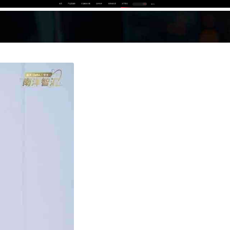
首页
产品及服务
行业解决方案
合作伙伴
投资者关系
关于我们
中
EN